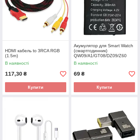
Акумулятор для Smart Watch
HDMI кабель to 3RCA RGB
(смартгодинник)
(1.5m)
QW09/A1/GT08/DZ09/Z60
(LQS1)
В наявності
В наявності
117,30
69
₴
₴
Купити
Купити