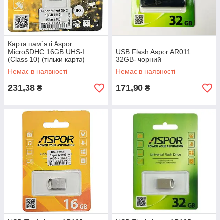
Карта пам`яті Aspor
MicroSDHC 16GB UHS-I
USB Flash Aspor AR011
(Class 10) (тільки карта)
32GB- чорний
Немає в наявності
Немає в наявності
231,38
171,90
₴
₴