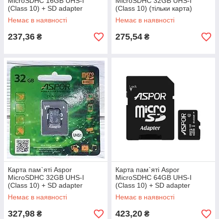
MicroSDHC 16GB UHS-I
MicroSDHC 32GB UHS-I
(Class 10) + SD adapter
(Class 10) (тільки карта)
Немає в наявності
Немає в наявності
237,36
275,54
₴
₴
Карта пам`яті Aspor
Карта пам`яті Aspor
MicroSDHC 32GB UHS-I
MicroSDHC 64GB UHS-I
(Class 10) + SD adapter
(Class 10) + SD adapter
Немає в наявності
Немає в наявності
327,98
423,20
₴
₴