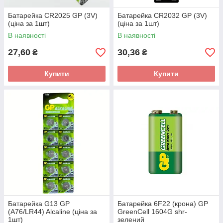
Батарейка CR2025 GP (3V)
Батарейка CR2032 GP (3V)
(ціна за 1шт)
(ціна за 1шт)
В наявності
В наявності
27,60
30,36
₴
₴
Купити
Купити
Батарейка G13 GP
Батарейка 6F22 (крона) GP
(A76/LR44) Alcaline (ціна за
GreenCell 1604G shr-
1шт)
зелений