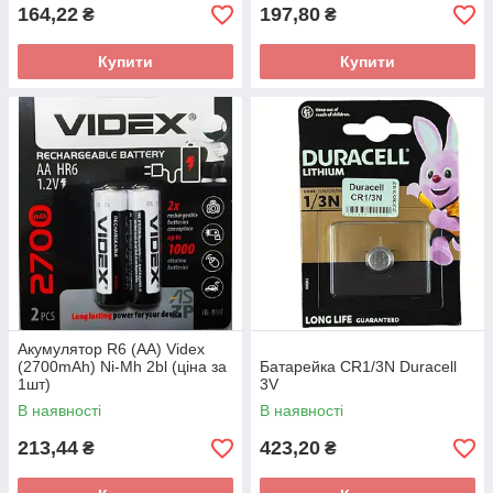
164,22
197,80
₴
₴
Купити
Купити
Акумулятор R6 (AA) Videx
(2700mAh) Ni-Mh 2bl (ціна за
Батарейка CR1/3N Duracell
1шт)
3V
В наявності
В наявності
213,44
423,20
₴
₴