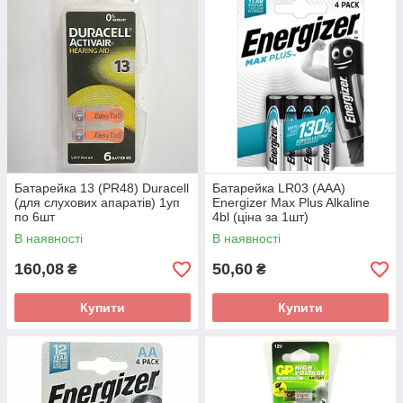
Батарейка 13 (PR48) Duracell
Батарейка LR03 (AAA)
(для слухових апаратів) 1уп
Energizer Max Plus Alkaline
по 6шт
4bl (ціна за 1шт)
В наявності
В наявності
160,08
50,60
₴
₴
Купити
Купити