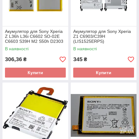
Акумулятор для Sony Xperia
Акумулятор для Sony Xperia
Z L36h L36i C6602 SO-02E
Z1 C6903/C39H
C6603 S39H M2 S50h D2303
(LIS1525ERPS)
D2306 Original
В наявності
В наявності
(LIS1502ERPC)
306,36
345
₴
₴
Купити
Купити