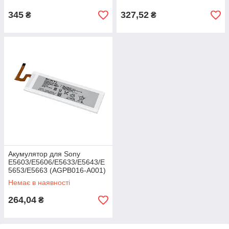
345
327,52
₴
₴
Акумулятор для Sony
E5603/E5606/E5633/E5643/E
5653/E5663 (AGPB016-A001)
Немає в наявності
264,04
₴