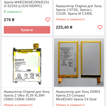
Xperia M4/E2303/E2306/E231
2/ E2333 (LIS1576ERPC)
Акумулятор Original для Sony
Xperia J ST26i, Xperia L
В наявності
C2105, Xperia M C1905,
Xperia E1 D2005 (BA900)
276
Немає в наявності
₴
225,40
₴
Купити
Акумулятор Original для Sony
Акумулятор для Sony D5803
Xperia Z Ultra XL39 XL39H
Xperia Z3 Compact
C6802 C6806 C6833
Mini/E5343 Xperia C4 Dual
(LIS1520ERPC)
(LIS1561ERPC)
Немає в наявності
Немає в наявності