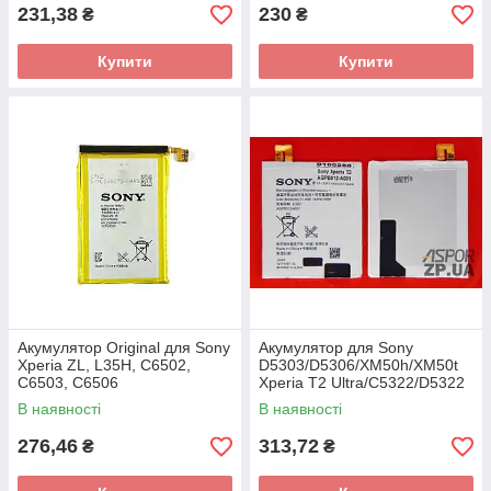
231,38
230
₴
₴
Купити
Купити
Акумулятор Original для Sony
Акумулятор для Sony
Xperia ZL, L35H, C6502,
D5303/D5306/XM50h/XM50t
C6503, C6506
Xperia T2 Ultra/C5322/D5322
(LIS1501ERPC)
Xperia T2 Ultra Dual
В наявності
В наявності
(AGPB012)
276,46
313,72
₴
₴