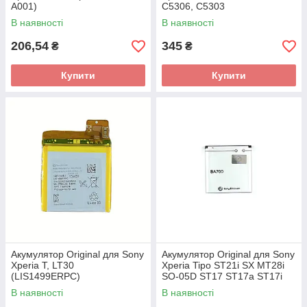
A001)
C5306, C5303
(LIS1509ERPC)
В наявності
В наявності
206,54
345
₴
₴
Купити
Купити
Акумулятор Original для Sony
Акумулятор Original для Sony
Xperia T, LT30
Xperia Tipo ST21i SX MT28i
(LIS1499ERPC)
SO-05D ST17 ST17a ST17i
ST18 ST18a ST23i (BA700)
В наявності
В наявності