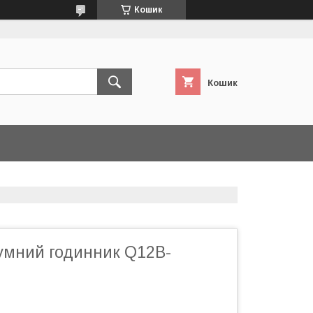
Кошик
Кошик
умний годинник Q12B-