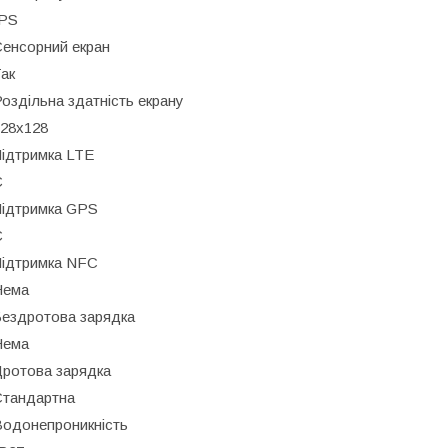
IPS
енсорний екран
ак
оздільна здатність екрану
28x128
ідтримка LTE
Є
Підтримка GPS
Є
Підтримка NFC
Нема
ездротова зарядка
Нема
ротова зарядка
Стандартна
одонепроникність