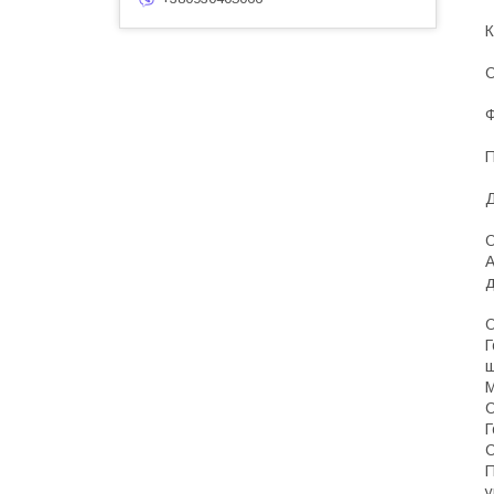
К
С
Ф
П
Д
A
д
О
Г
щ
M
С
Г
С
П
у