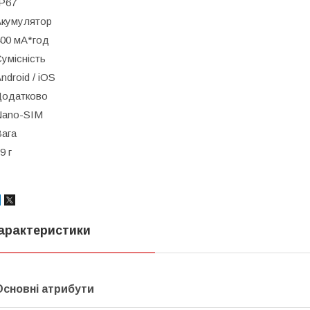
P67
Акумулятор
00 мА*год
умісність
ndroid / iOS
Додатково
Nano-SIM
ага
9 г
арактеристики
Основні атрибути