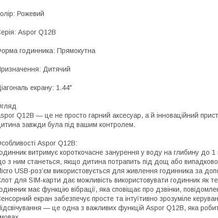
олір: Рожевий
ерія: Aspor Q12B
орма годинника: Прямокутна
ризначення: Дитячий
іагональ екрану: 1.44"
Огляд
spor Q12B — це не просто гарний аксесуар, а й інноваційний пристр
итина завжди була під вашим контролем.
собливості Aspor Q12B:
одинник витримує короткочасне занурення у воду на глибину до 1 
о з ним станеться, якщо дитина потрапить під дощ або випадково 
icro USB-роз’єм використовується для живлення годинника за до
лот для SIM-карти дає можливість використовувати годинник як т
одинник має функцію вібрації, яка сповіщає про дзвінки, повідомлен
енсорний екран забезпечує просте та інтуїтивно зрозуміле керува
ідсвічування — це одна з важливих функцій Aspor Q12B, яка робит
мовах.