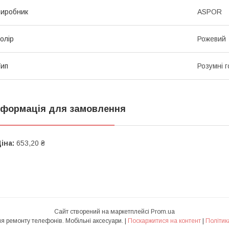
иробник
ASPOR
олір
Рожевий
ип
Розумні 
нформація для замовлення
іна:
653,20 ₴
Сайт створений на маркетплейсі
Prom.ua
CHINILKIN - все для ремонту телефонів. Мобільні аксесуари. |
Поскаржитися на контент
|
Політик