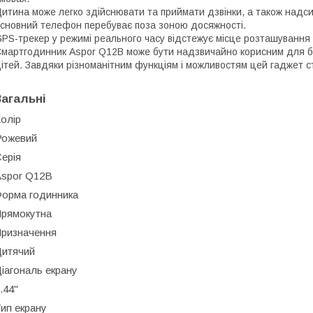
итина може легко здійснювати та приймати дзвінки, а також надси
сновний телефон перебуває поза зоною досяжності.
PS-трекер у режимі реального часу відстежує місце розташування
мартгодинник Aspor Q12B може бути надзвичайно корисним для бать
ітей. Завдяки різноманітним функціям і можливостям цей гаджет с
Загальні
олір
Рожевий
ерія
Aspor Q12B
орма годинника
Прямокутна
Призначення
Дитячий
іагональ екрану
.44"
ип екрану