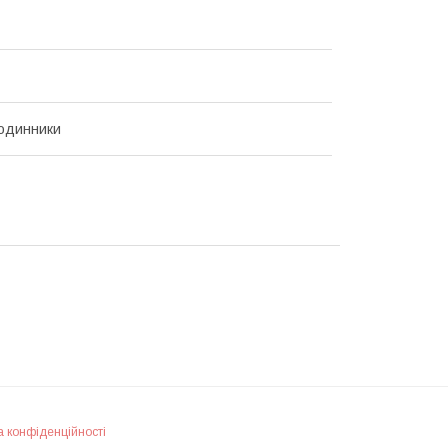
годинники
а конфіденційності