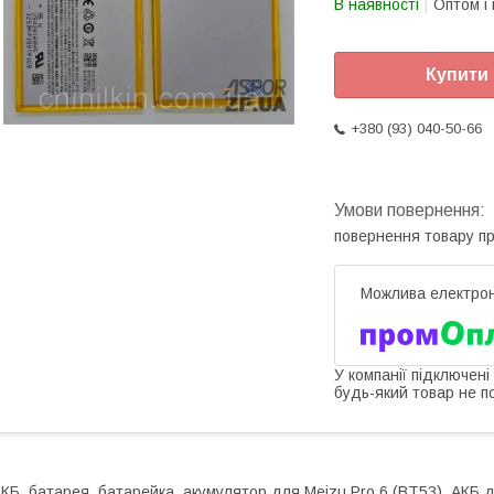
В наявності
Оптом і 
Купити
+380 (93) 040-50-66
повернення товару п
У компанії підключені
будь-який товар не п
КБ, батарея, батарейка, акумулятор для Meizu Pro 6 (BT53), АКБ 