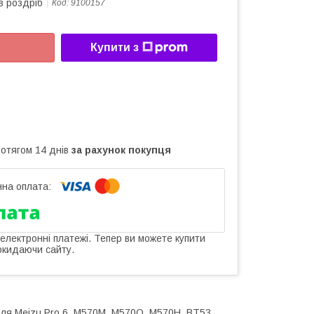
в роздріб
Код:
9100157
Купити з
ротягом 14 днів
за рахунок покупця
 електронні платежі. Тепер ви можете купити
окидаючи сайту.
для Meizu Pro 6, M570M, M570Q, M570H, BT53,