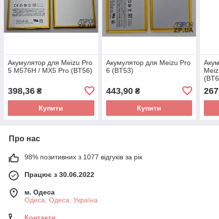
Акумулятор для Meizu Pro
Акумулятор для Meizu Pro
Акум
5 M576H / MX5 Pro (BT56)
6 (BT53)
Meiz
(BT6
398,36
443,90
267
₴
₴
Купити
Купити
Про нас
98% позитивних з 1077 відгуків за рік
Працює з 30.06.2022
м. Одеса
Одеса, Одеса, Україна
Контакти