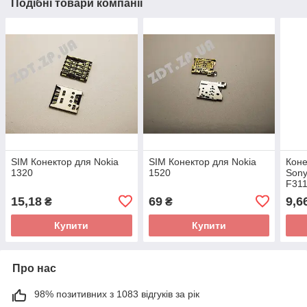
Подібні товари компанії
SIM Конектор для Nokia
SIM Конектор для Nokia
Коне
1320
1520
Sony
F311
430 
15,18
69
9,6
₴
₴
Dual
Купити
Купити
Про нас
98% позитивних з 1083 відгуків за рік