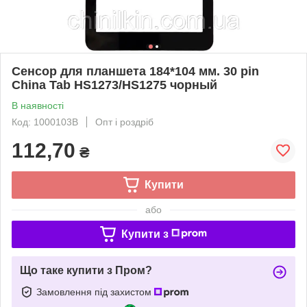
Сенсор для планшета 184*104 мм. 30 pin
China Tab HS1273/HS1275 чорный
В наявності
Код: 1000103B
Опт і роздріб
112,70
₴
Купити
або
Купити з
Що таке купити з Пром?
Замовлення під захистом