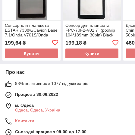
Сенсор для планшета
Сенсор для планшета
Дисп
ESTAR 7338w/Cavion Base
FPC-70F2-V01 7` (розмір
Chin
7.1/Onda V701S/Onda
104*189mm 30pin) Black
50pi
V701S GOCLEVER 700
199,64
199,18
460
₴
₴
184*104 мм
Купити
Купити
Про нас
98% позитивних з 1077 відгуків за рік
Працює з 30.06.2022
м. Одеса
Одеса, Одеса, Україна
Контакти
Сьогодні працює з 09:00 до 17:00