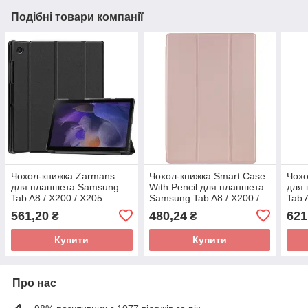
Подібні товари компанії
Чохол-книжка Zarmans
Чохол-книжка Smart Case
Чохо
для планшета Samsung
With Pencil для планшета
для
Tab A8 / X200 / X205
Samsung Tab A8 / X200 /
Tab 
(10.5")- чорний
X205 10.5`- золотий
кори
561,20
480,24
621
₴
₴
Купити
Купити
Про нас