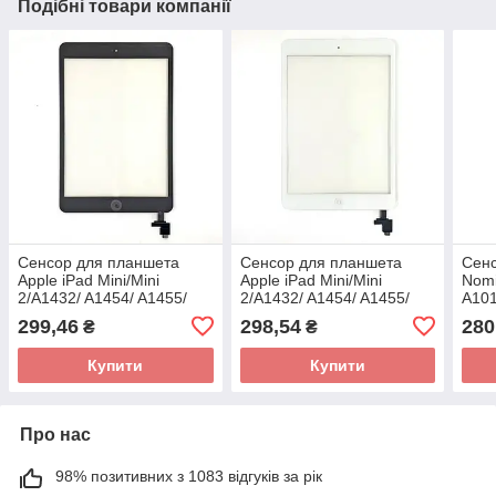
Подібні товари компанії
Сенсор для планшета
Сенсор для планшета
Сенс
Apple iPad Mini/Mini
Apple iPad Mini/Mini
Nom
2/A1432/ A1454/ A1455/
2/A1432/ A1454/ A1455/
A101
A1489/ A1490/ A1491 з
A1489/ A1490/ A1491 з
NB1
299,46
298,54
280
₴
₴
кнопкою Home Black
кнопкою Home White
3.0 
Купити
Купити
Про нас
98% позитивних з 1083 відгуків за рік