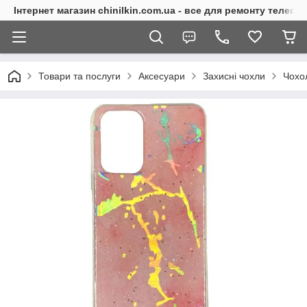
Інтернет магазин chinilkin.com.ua - все для ремонту телефо
Товари та послуги
Аксесуари
Захисні чохли
Чохо