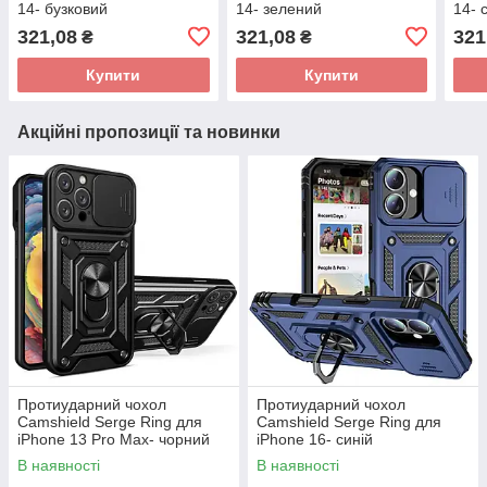
14- бузковий
14- зелений
14- 
321,08
321,08
321
₴
₴
Купити
Купити
Акційні пропозиції та новинки
Протиударний чохол
Протиударний чохол
Camshield Serge Ring для
Camshield Serge Ring для
iPhone 13 Pro Max- чорний
iPhone 16- синій
В наявності
В наявності