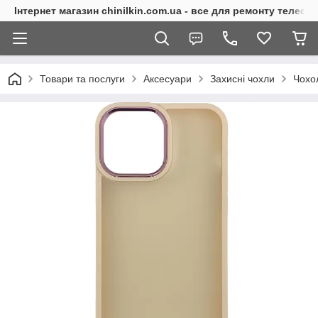
Інтернет магазин chinilkin.com.ua - все для ремонту телефо
Товари та послуги
Аксесуари
Захисні чохли
Чохо