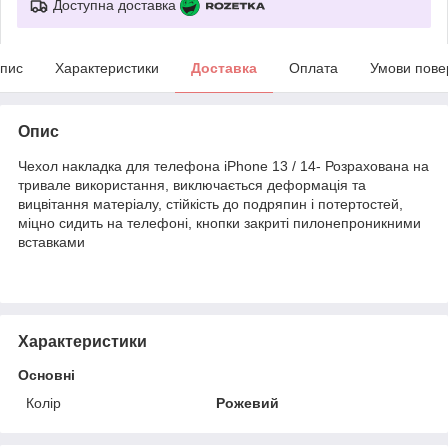
Доступна доставка
пис
Характеристики
Доставка
Оплата
Умови пове
Опис
Чехол накладка для телефона iPhone 13 / 14- Розрахована на
тривале використання, виключається деформацiя та
вицвiтання матерiалу, стійкість до подряпин і потертостей,
міцно сидить на телефоні, кнопки закриті пилонепроникними
вставками
Характеристики
Основні
Колір
Рожевий