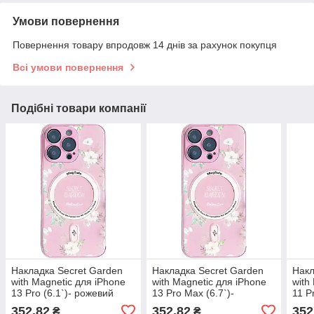
Умови повернення
Повернення товару впродовж 14 днів за рахунок покупця
Всі умови повернення
Подібні товари компанії
Накладка Secret Garden
Накладка Secret Garden
Накл
with Magnetic для iPhone
with Magnetic для iPhone
with
13 Pro (6.1`)- рожевий
13 Pro Max (6.7`)-
11 P
рожевий
352,82
352,82
352
₴
₴