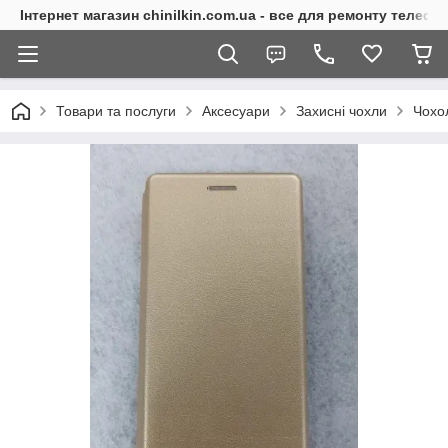
Інтернет магазин chinilkin.com.ua - все для ремонту телефо
Товари та послуги
Аксесуари
Захисні чохли
Чохо