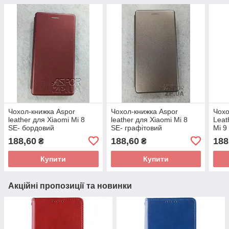
Чохол-книжка Aspor
Чохол-книжка Aspor
Чохо
leather для Xiaomi Mi 8
leather для Xiaomi Mi 8
Leat
SE- бордовий
SE- графітовий
Mi 9
золо
188,60
188,60
188
₴
₴
Купити
Купити
Акційні пропозиції та новинки