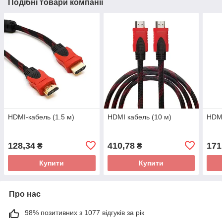
Подібні товари компанії
HDMI-кабель (1.5 м)
HDMI кабель (10 м)
HDMI
128,34
410,78
171
₴
₴
Купити
Купити
Про нас
98% позитивних з 1077 відгуків за рік