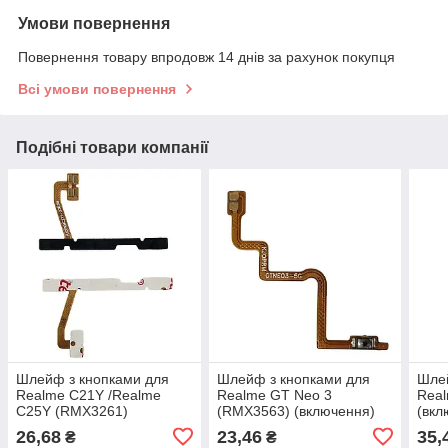
Умови повернення
Повернення товару впродовж 14 днів за рахунок покупця
Всі умови повернення
Подібні товари компанії
Шлейф з кнопками для
Шлейф з кнопками для
Шлей
Realme C21Y /Realme
Realme GT Neo 3
Rea
C25Y (RMX3261)
(RMX3563) (включення)
(вкл
(включення та гучності)
26,68
23,46
35,
₴
₴