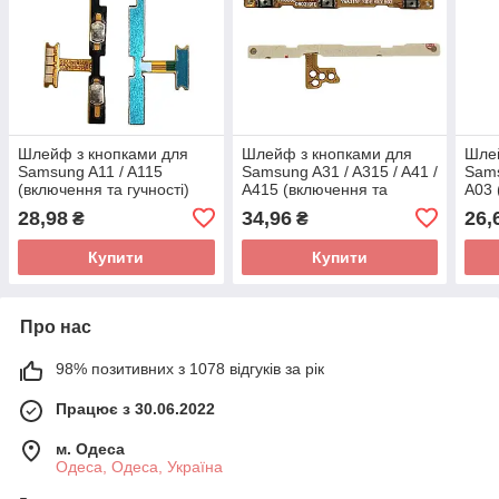
Шлейф з кнопками для
Шлейф з кнопками для
Шлей
Samsung A11 / A115
Samsung A31 / A315 / A41 /
Sams
(включення та гучності)
A415 (включення та
A03 
гучності)
гучн
28,98
34,96
26,
₴
₴
Купити
Купити
Про нас
98% позитивних з 1078 відгуків за рік
Працює з 30.06.2022
м. Одеса
Одеса, Одеса, Україна