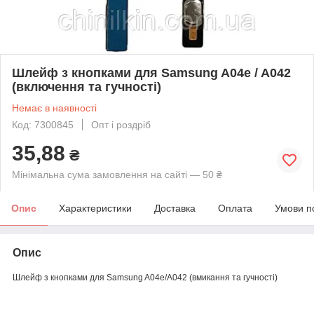
Шлейф з кнопками для Samsung A04e / A042
(включення та гучності)
Немає в наявності
Код: 7300845
Опт і роздріб
35,88
₴
Мінімальна сума замовлення на сайті — 50 ₴
Опис
Характеристики
Доставка
Оплата
Умови п
Опис
Шлейф з кнопками для Samsung A04e/A042 (вмикання та гучності)