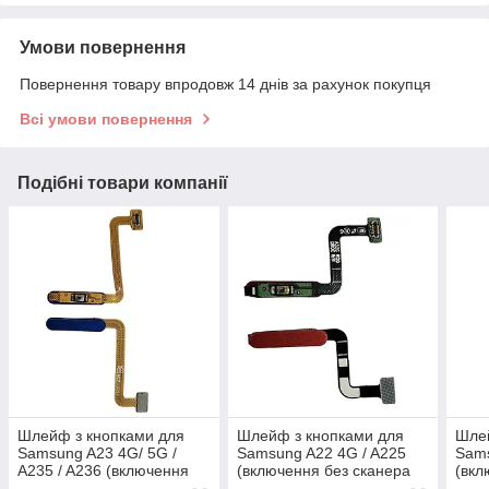
Умови повернення
Повернення товару впродовж 14 днів за рахунок покупця
Всі умови повернення
Подібні товари компанії
Шлейф з кнопками для
Шлейф з кнопками для
Шлей
Samsung A23 4G/ 5G /
Samsung A22 4G / A225
Sams
A235 / A236 (включення
(включення без сканера
(вкл
без сканера відбитка
відбитка пальця Touch ID)
відб