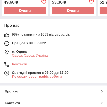
49,68
53,36
52,
₴
₴
пальця Touch ID) AAA Blue
AAA Red
AAA 
Купити
Купити
Про нас
98% позитивних з 1083 відгуків за рік
Працює з 30.06.2022
м. Одеса
Одеса, Одеса, Україна
Контакти
Сьогодні працює з 09:00 до 17:00
Показати весь графік роботи
Про нас
Контакти