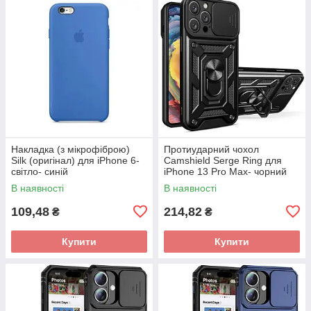
Накладка (з мікрофіброю)
Протиударний чохол
Silk (оригінал) для iPhone 6-
Camshield Serge Ring для
світло- синій
iPhone 13 Pro Max- чорний
В наявності
В наявності
109,48
214,82
₴
₴
Купити
Купити