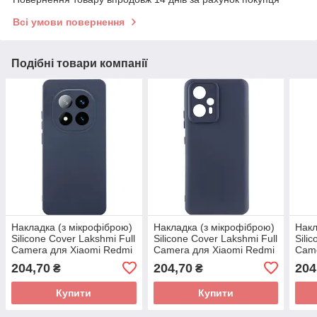
Всі умови повернення
Подібні товари компанії
Накладка (з мікрофіброю)
Накладка (з мікрофіброю)
Накл
Silicone Cover Lakshmi Full
Silicone Cover Lakshmi Full
Sili
Camera для Xiaomi Redmi
Camera для Xiaomi Redmi
Came
Note 14 Pro Plus- темно-
Note 12T Pro- темно-синій
Redm
204,70
204,70
204
₴
₴
синій
Poco
Купити
Купити