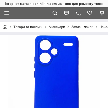
Інтернет магазин chinilkin.com.ua - все для ремонту телефо
Товари та послуги
Аксесуари
Захисні чохли
Чохо