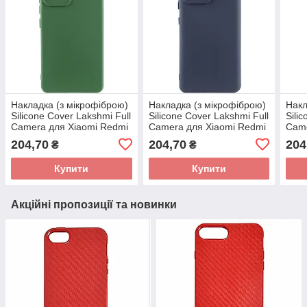
Накладка (з мікрофіброю)
Накладка (з мікрофіброю)
Накл
Silicone Cover Lakshmi Full
Silicone Cover Lakshmi Full
Sili
Camera для Xiaomi Redmi
Camera для Xiaomi Redmi
Came
Note 12T Pro- темно-
Note 12T Pro- темно-синій
Redm
204,70
204,70
204
₴
₴
зелений
Poco
Купити
Купити
Акційні пропозиції та новинки