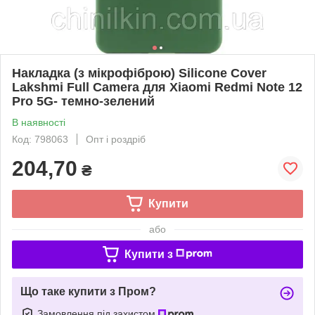
Накладка (з мікрофіброю) Silicone Cover
Lakshmi Full Camera для Xiaomi Redmi Note 12
Pro 5G- темно-зелений
В наявності
Код: 798063
Опт і роздріб
204,70
₴
Купити
або
Купити з
Що таке купити з Пром?
Замовлення під захистом