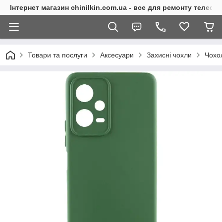
Інтернет магазин chinilkin.com.ua - все для ремонту телефо
Товари та послуги
Аксесуари
Захисні чохли
Чохо