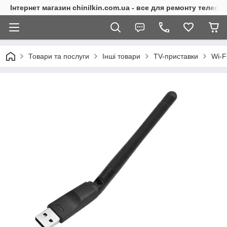
Інтернет магазин chinilkin.com.ua - все для ремонту телефо
Товари та послуги
Інші товари
TV-приставки
Wi-F