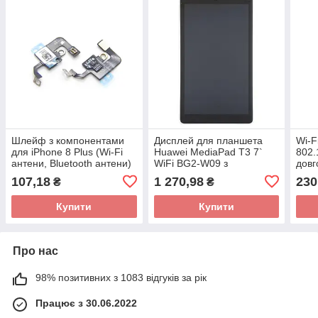
Шлейф з компонентами
Дисплей для планшета
Wi-F
для iPhone 8 Plus (Wi-Fi
Huawei MediaPad T3 7`
802.
антени, Bluetooth антени)
WiFi BG2-W09 з
дов
тачскріном Black
107,18
1 270,98
230
₴
₴
Купити
Купити
Про нас
98% позитивних з 1083 відгуків за рік
Працює з 30.06.2022