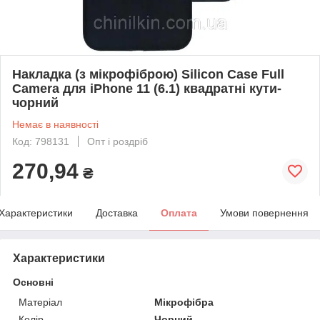
Накладка (з мікрофіброю) Silicon Case Full
Camera для iPhone 11 (6.1) квадратні кути-
чорний
Немає в наявності
Код: 798131
Опт і роздріб
270,94
₴
Характеристики
Доставка
Оплата
Умови повернення
Характеристики
Основні
Матеріал
Мікрофібра
Колір
Чорний