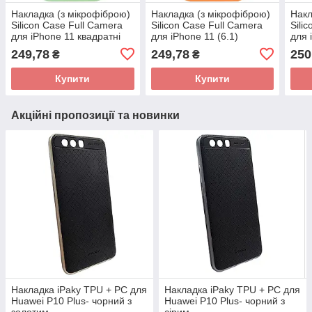
Накладка (з мікрофіброю)
Накладка (з мікрофіброю)
Накл
Silicon Case Full Camera
Silicon Case Full Camera
Sili
для iPhone 11 квадратні
для iPhone 11 (6.1)
для 
кути- мінтоловий
квадратні кути-
чор
249,78
249,78
250
₴
₴
помаранчевий
Купити
Купити
Акційні пропозиції та новинки
Накладка iPaky TPU + PC для
Накладка iPaky TPU + PC для
Huawei P10 Plus- чорний з
Huawei P10 Plus- чорний з
золотим
сірим