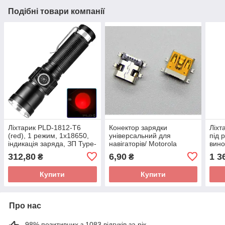
Подібні товари компанії
Ліхтарик PLD-1812-T6
Конектор зарядки
Ліхт
(red), 1 режим, 1x18650,
універсальний для
під 
індикація заряда, ЗП Type-
навігаторів/ Motorola
вино
C, zoom, Box
A1200/ E380/ E680/ E770/
філь
312,80
6,90
1 3
₴
₴
K1/ K2/ V360/ V3x/ V3xx/
W220/ Z3/ Z6/ GPS/
Купити
Купити
Про нас
98% позитивних з 1083 відгуків за рік