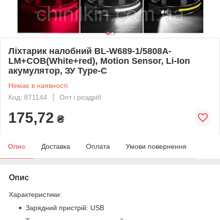
Ліхтарик налобний BL-W689-1/5808А-
LM+COB(White+red), Motion Sensor, Li-Ion
акумулятор, ЗУ Type-C
Немає в наявності
Код: 871144
Опт і роздріб
175,72
₴
Опис
Доставка
Оплата
Умови повернення
Опис
Характеристики
:
Зарядний пристрій: USB