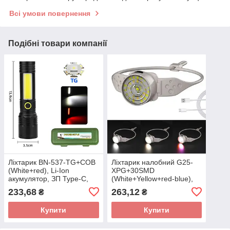
Всі умови повернення
Подібні товари компанії
Ліхтарик BN-537-TG+COB
Ліхтарик налобний G25-
(White+red), Li-Ion
XPG+30SMD
акумулятор, ЗП Type-C,
(White+Yellow+red-blue),
zoom
Li-Ion акумулятор, ЗП
233,68
263,12
₴
₴
Type-C
Купити
Купити