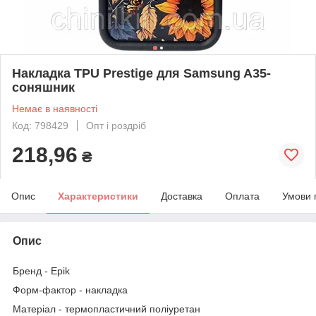
Накладка TPU Prestige для Samsung A35-
соняшник
Немає в наявності
Код: 798429
Опт і роздріб
218,96
₴
Опис
Характеристики
Доставка
Оплата
Умови 
Опис
Бренд
- Epik
Форм-фактор
- накладка
Матеріал
- термопластичний поліуретан