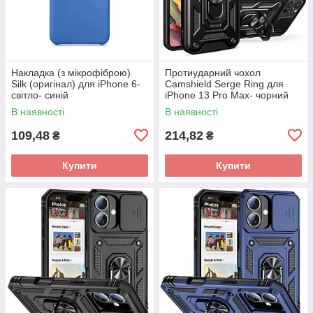
Накладка (з мікрофіброю)
Протиударний чохол
Silk (оригінал) для iPhone 6-
Camshield Serge Ring для
світло- синій
iPhone 13 Pro Max- чорний
В наявності
В наявності
109,48
214,82
₴
₴
Купити
Купити