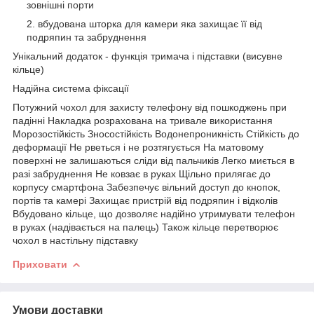
зовнішні порти
вбудована шторка для камери яка захищає її від
подряпин та забруднення
Унікальний додаток
- функція тримача і підставки (висувне
кільце)
Надійна система фіксації
Потужний чохол для захисту телефону від пошкоджень при
падінні
Накладка розрахована на тривале використання
Морозостійкість
Зносостійкість
Водонепроникність
Стійкість до
деформації
Не рветься і не розтягується
На матовому
поверхні не залишаються сліди від пальчиків
Легко миється в
разі забруднення
Не ковзає в руках
Щільно прилягає до
корпусу смартфона
Забезпечує вільний доступ до кнопок,
портів та камері
Захищає пристрій від подряпин і відколів
Вбудовано кільце, що дозволяє надійно утримувати телефон
в руках (надівається на палець)
Також кільце перетворює
чохол в настільну підставку
Приховати
Умови доставки