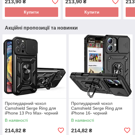
213,90
213,90
213
₴
₴
Купити
Купити
Акційні пропозиції та новинки
Протиударний чохол
Протиударний чохол
Camshield Serge Ring для
Camshield Serge Ring для
iPhone 13 Pro Max- чорний
iPhone 16- чорний
В наявності
В наявності
214,82
214,82
₴
₴