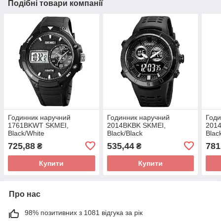
Подібні товари компанії
Годинник наручний
Годинник наручний
Годи
1761BKWT SKMEI,
2014BKBK SKMEI,
201
Black/White
Black/Black
Blac
725,88
535,44
781
₴
₴
Купити
Купити
Про нас
98% позитивних з 1081 відгука за рік