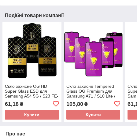
Подібні товари компанії
Скло захисне OG HD
Скло захисне Tempered
Скло
Super Glass ESD для
Glass OG Premium для
Supe
Samsung A54 5G / S23 FE-
Samsung A71 / S10 Lite /
Sams
чорний
Samsung Note 10 Lite-
61,18
105,80
61,
₴
₴
чорний
Купити
Купити
Про нас