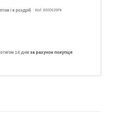
птом і в роздріб
Код:
8000639Pk
ротягом 14 днів
за рахунок покупця