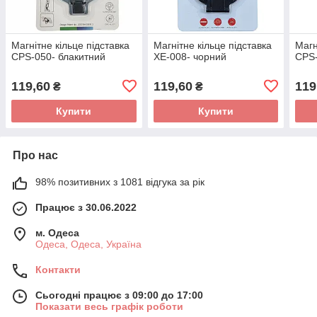
Магнітне кільце підставка
Магнітне кільце підставка
Магн
CPS-050- блакитний
XE-008- чорний
CPS-
119,60
119,60
119
₴
₴
Купити
Купити
Про нас
98% позитивних з 1081 відгука за рік
Працює з 30.06.2022
м. Одеса
Одеса, Одеса, Україна
Контакти
Сьогодні працює з 09:00 до 17:00
Показати весь графік роботи