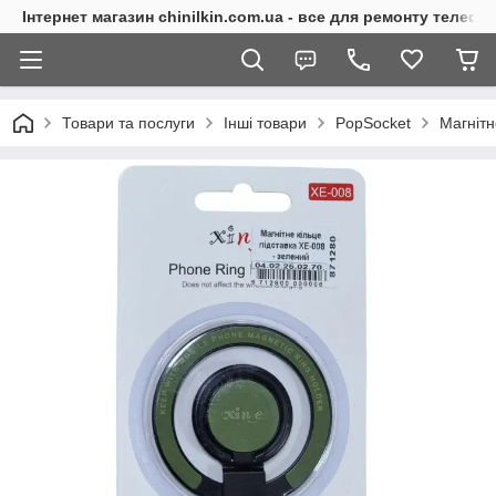
Інтернет магазин chinilkin.com.ua - все для ремонту телефо
Товари та послуги
Інші товари
PopSocket
Магнітн