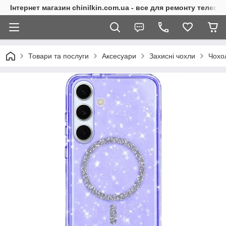
Інтернет магазин chinilkin.com.ua - все для ремонту телефо
Товари та послуги
Аксесуари
Захисні чохли
Чохо