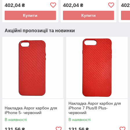
прозорий
рож
402,04
402,04
402
₴
₴
Купити
Купити
Акційні пропозиції та новинки
Накладка Aspor карбон для
Накладка Aspor карбон для
iPhone 7 Plus/8 Plus-
iPhone 5- червоний
червоний
В наявності
В наявності
131,56
131,56
₴
₴