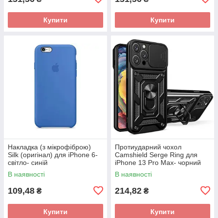
Купити
Купити
Накладка (з мікрофіброю)
Протиударний чохол
Silk (оригінал) для iPhone 6-
Camshield Serge Ring для
світло- синій
iPhone 13 Pro Max- чорний
В наявності
В наявності
109,48
214,82
₴
₴
Купити
Купити