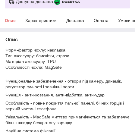
Доступна доставка
Опис
Характеристики
Доставка
Оплата
Умови п
Опис
Форм-фактор чохлу: накладка
Тип аксесуару: блискітки, стрази
Матеріал аксесуару: TPU
Особливості чохла: MagSafe
Функціональне забезпечення
- отвори під камеру, динамік,
регулятор гучності і зовнішні порти
Функція
- анти-ковзання, анти-відбитки, анти-удар
Особливість
- повне покриття тильної панелі, бічних торців і
верхній частині телефона
Унікальність -
MagSafe миттєво примагнічується та забезпечує
більш швидку бездротову зарядку
Надійна система фіксації