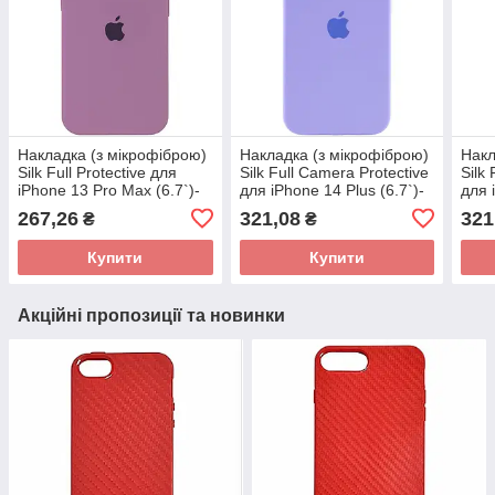
Накладка (з мікрофіброю)
Накладка (з мікрофіброю)
Накл
Silk Full Protective для
Silk Full Camera Protective
Silk
iPhone 13 Pro Max (6.7`)-
для iPhone 14 Plus (6.7`)-
для 
ліловий
бузковий
бузк
267,26
321,08
321
₴
₴
Купити
Купити
Акційні пропозиції та новинки