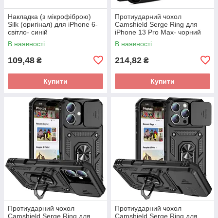
Накладка (з мікрофіброю)
Протиударний чохол
Silk (оригінал) для iPhone 6-
Camshield Serge Ring для
світло- синій
iPhone 13 Pro Max- чорний
В наявності
В наявності
109,48
214,82
₴
₴
Купити
Купити
Протиударний чохол
Протиударний чохол
Camshield Serge Ring для
Camshield Serge Ring для