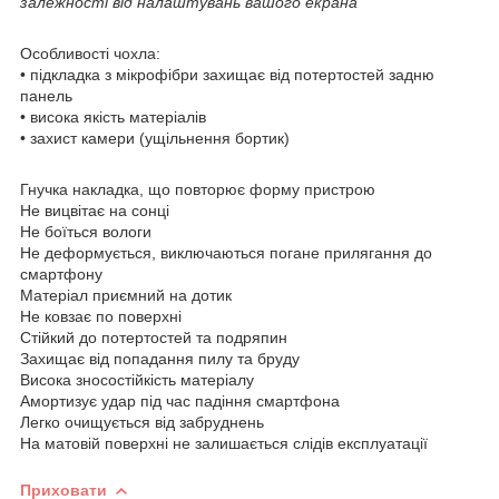
залежності від налаштувань вашого екрана
Особливості чохла:
• підкладка з мікрофібри захищає від потертостей задню
панель
• висока якість матеріалів
• захист камери (ущільнення бортик)
Гнучка накладка, що повторює форму пристрою
Не вицвітає на сонці
Не боїться вологи
Не деформується, виключаються погане прилягання до
смартфону
Матеріал приємний на дотик
Не ковзає по поверхні
Стійкий до потертостей та подряпин
Захищає від попадання пилу та бруду
Висока зносостійкість матеріалу
Амортизує удар під час падіння смартфона
Легко очищується від забруднень
На матовій поверхні не залишається слідів експлуатації
Приховати