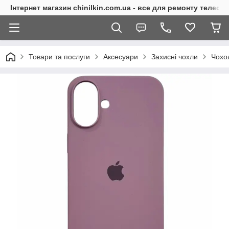
Інтернет магазин chinilkin.com.ua - все для ремонту телефо
Товари та послуги
Аксесуари
Захисні чохли
Чохо