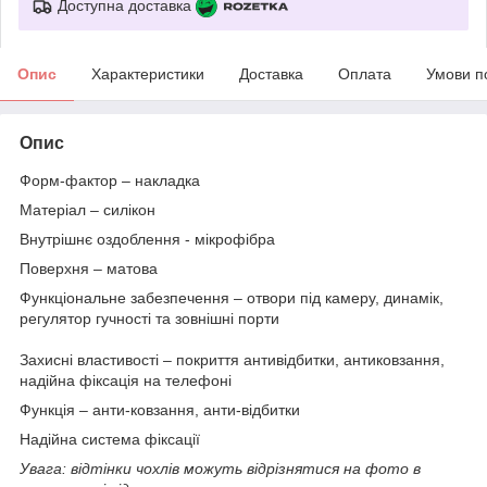
Доступна доставка
Опис
Характеристики
Доставка
Оплата
Умови п
Опис
Форм-фактор
– накладка
Матеріал
– силікон
Внутрішнє оздоблення
- мікрофібра
Поверхня
– матова
Функціональне забезпечення
– отвори під камеру, динамік,
регулятор гучності та зовнішні порти
Захисні властивості –
покриття антивідбитки, антиковзання,
надійна фіксація на телефоні
Функція
– анти-ковзання, анти-відбитки
Надійна система фіксації
Увага: відтінки чохлів можуть відрізнятися на фото в