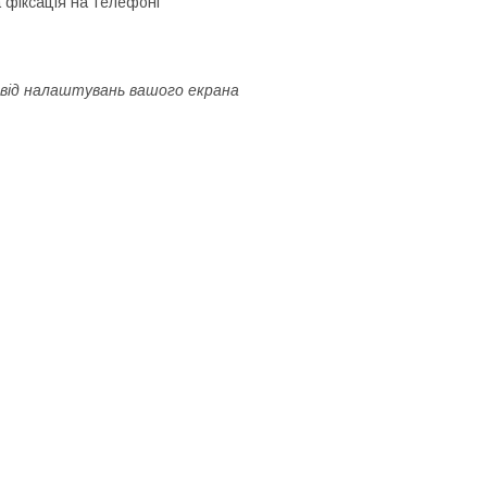
 фіксація на телефоні
і від налаштувань вашого екрана