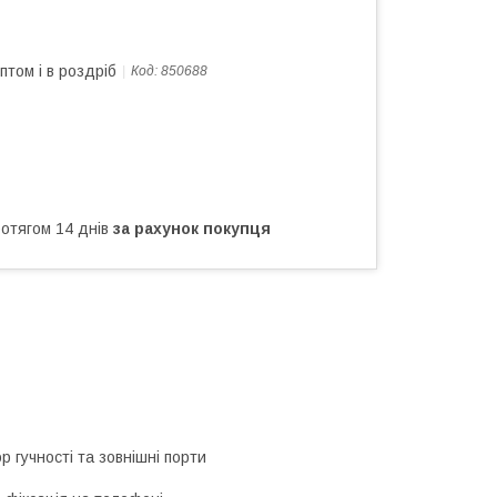
птом і в роздріб
Код:
850688
ротягом 14 днів
за рахунок покупця
р гучності та зовнішні порти