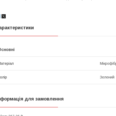
арактеристики
Основні
атеріал
Мікрофіб
олір
Зелений
нформація для замовлення