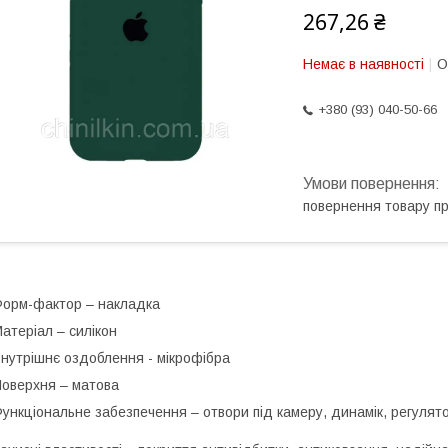
267,26 ₴
Немає в наявності
О
+380 (93) 040-50-66
повернення товару п
Форм-фактор
– накладка
атеріал
– силікон
нутрішнє оздоблення
- мікрофібра
оверхня
– матова
ункціональне забезпечення
– отвори під камеру, динамік, регулято