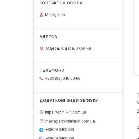
Менеджер
Одеса, Одеса, Україна
+380 (93) 040-50-66
М
В
https://chinilkin.com.ua
П
manager@chinilkin.com.ua
Ф
+380930405066
+380930405066