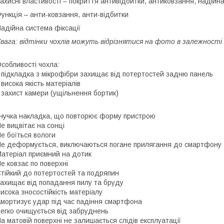
ахисні властивості –
покриття антивідбитки, антиковзання, надійна
ункція
– анти-ковзання, анти-відбитки
адійна система фіксації
вага: відтінки чохлів можуть відрізнятися на фото в залежност
собливості чохла:
 підкладка з мікрофібри захищає від потертостей задню панель
 висока якість матеріалів
 захист камери (ущільнення бортик)
нучка накладка, що повторює форму пристрою
е вицвітає на сонці
е боїться вологи
е деформується, виключаються погане прилягання до смартфону
атеріал приємний на дотик
е ковзає по поверхні
тійкий до потертостей та подряпин
ахищає від попадання пилу та бруду
исока зносостійкість матеріалу
мортизує удар під час падіння смартфона
егко очищується від забруднень
а матовій поверхні не залишається слідів експлуатації