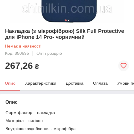
Накладка (з мікрофіброю) Silk Full Protective
для iPhone 14 Pro- чорничний
Немає в наявності
Код: 850695
Опт і роздріб
267,26
₴
Опис
Характеристики
Доставка
Оплата
Умови п
Опис
Форм-фактор
– накладка
Матеріал
– силікон
Внутрішнє оздоблення
- мікрофібра