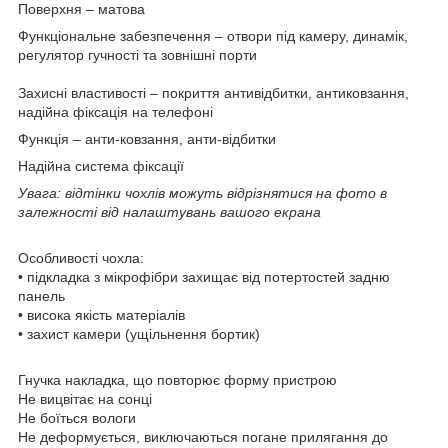
Поверхня
– матова
Функціональне забезпечення
– отвори під камеру, динамік,
регулятор гучності та зовнішні порти
Захисні властивості –
покриття антивідбитки, антиковзання,
надійна фіксація на телефоні
Функція
– анти-ковзання, анти-відбитки
Надійна система фіксації
Увага: відтінки чохлів можуть відрізнятися на фото в
залежності від налаштувань вашого екрана
Особливості чохла:
• підкладка з мікрофібри захищає від потертостей задню
панель
• висока якість матеріалів
• захист камери (ущільнення бортик)
Гнучка накладка, що повторює форму пристрою
Не вицвітає на сонці
Не боїться вологи
Не деформується, виключаються погане прилягання до