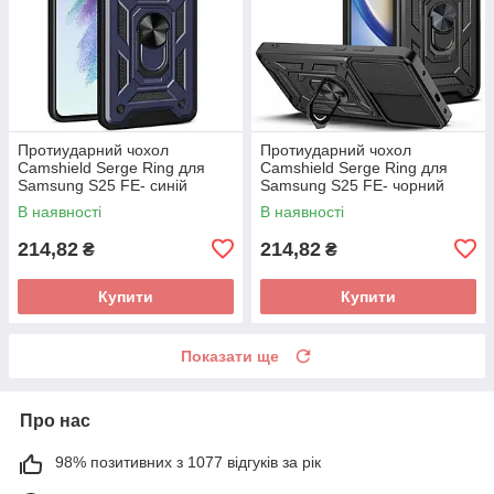
Протиударний чохол
Протиударний чохол
Camshield Serge Ring для
Camshield Serge Ring для
Samsung S25 FE- синій
Samsung S25 FE- чорний
В наявності
В наявності
214,82
214,82
₴
₴
Купити
Купити
Показати ще
Про нас
98% позитивних з 1077 відгуків за рік