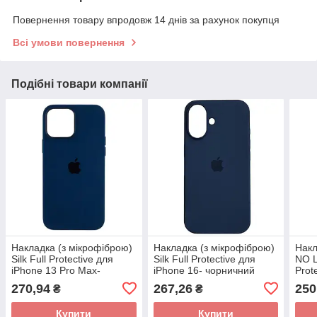
Повернення товару впродовж 14 днів за рахунок покупця
Всі умови повернення
Подібні товари компанії
Накладка (з мікрофіброю)
Накладка (з мікрофіброю)
Накл
Silk Full Protective для
Silk Full Protective для
NO L
iPhone 13 Pro Max-
iPhone 16- чорничний
Prot
чорничний
Pro-
270,94
267,26
250
₴
₴
Купити
Купити