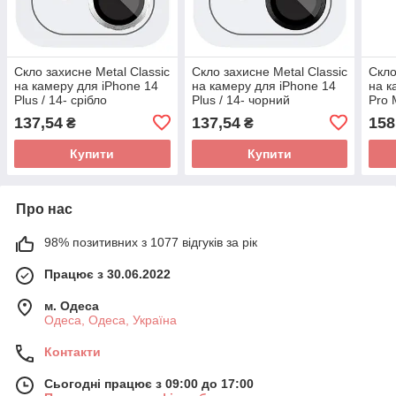
Скло захисне Metal Classic
Скло захисне Metal Classic
Скло
на камеру для iPhone 14
на камеру для iPhone 14
на к
Plus / 14- срібло
Plus / 14- чорний
Pro 
137,54
137,54
158
₴
₴
Купити
Купити
Про нас
98% позитивних з 1077 відгуків за рік
Працює з 30.06.2022
м. Одеса
Одеса, Одеса, Україна
Контакти
Сьогодні працює з 09:00 до 17:00