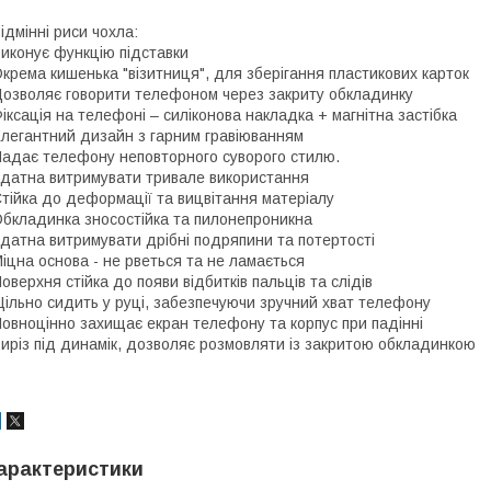
ідмінні риси чохла:
иконує функцію підставки
крема кишенька "візитниця", для зберігання пластикових карток
озволяє говорити телефоном через закриту обкладинку
іксація на телефоні – силіконова накладка + магнітна застібка
легантний дизайн з гарним гравіюванням
адає телефону неповторного суворого стилю.
датна витримувати тривале використання
тійка до деформації та вицвітання матеріалу
бкладинка зносостійка та пилонепроникна
датна витримувати дрібні подряпини та потертості
іцна основа - не рветься та не ламається
оверхня стійка до появи відбитків пальців та слідів
ільно сидить у руці, забезпечуючи зручний хват телефону
овноцінно захищає екран телефону та корпус при падінні
иріз під динамік, дозволяє розмовляти із закритою обкладинкою
арактеристики