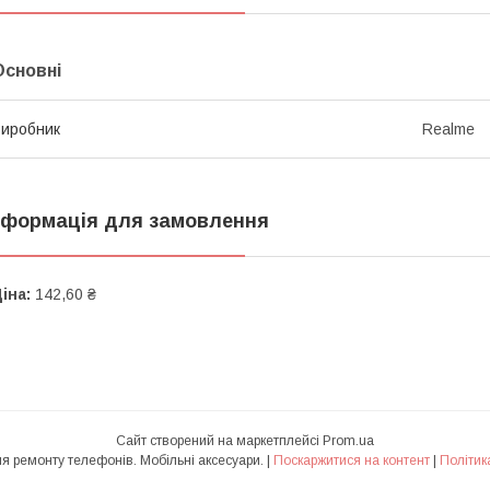
Основні
иробник
Realme
нформація для замовлення
іна:
142,60 ₴
Сайт створений на маркетплейсі
Prom.ua
CHINILKIN - все для ремонту телефонів. Мобільні аксесуари. |
Поскаржитися на контент
|
Політик