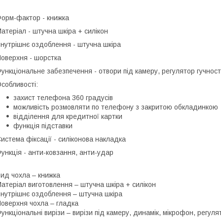
Форм-фактор
- книжка
атеріал
- штучна шкіра + силікон
нутрішнє оздоблення
- штучна шкіра
оверхня
- шорстка
ункціональне забезпечення
- отвори під камеру, регулятор гучност
собливості:
захист телефона 360 градусів
можливість розмовляти по телефону з закритою обкладинкою
відділення для кредитної картки
функція підставки
истема фіксації
- силіконова накладка
ункція
- анти-ковзання, анти-удар
Вид чохла
– книжка
атеріал виготовлення
– штучна шкіра + силікон
нутрішнє оздоблення
– штучна шкіра
оверхня чохла
– гладка
ункціональні вирізи
– вирізи під камеру, динамік, мікрофон, регулят