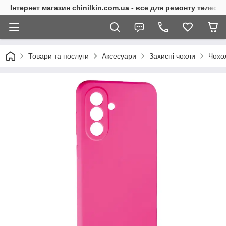
Інтернет магазин chinilkin.com.ua - все для ремонту телефо
Товари та послуги
Аксесуари
Захисні чохли
Чохо