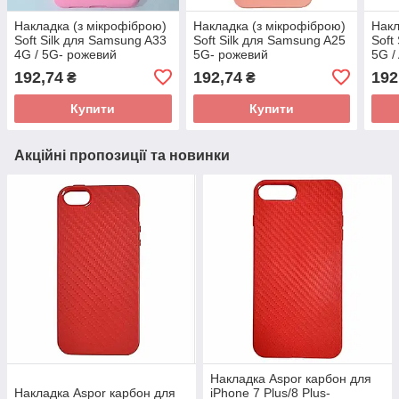
Накладка (з мікрофіброю)
Накладка (з мікрофіброю)
Накл
Soft Silk для Samsung A33
Soft Silk для Samsung A25
Soft
4G / 5G- рожевий
5G- рожевий
5G /
192,74
192,74
192
₴
₴
Купити
Купити
Акційні пропозиції та новинки
Накладка Aspor карбон для
Накладка Aspor карбон для
iPhone 7 Plus/8 Plus-