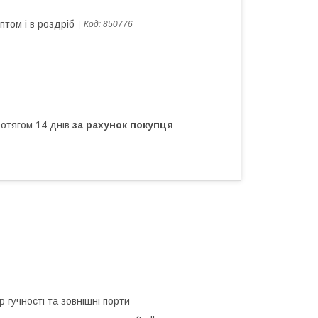
птом і в роздріб
Код:
850776
ротягом 14 днів
за рахунок покупця
 гучності та зовнішні порти