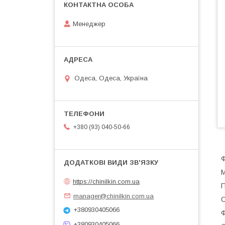
Менеджер
Одеса, Одеса, Україна
+380 (93) 040-50-66
Ф
М
https://chinilkin.com.ua
П
manager@chinilkin.com.ua
С
+380930405066
Ф
+380930405066