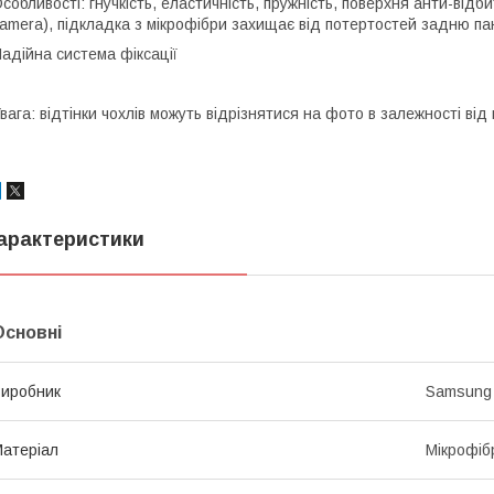
собливості: гнучкість, еластичність, пружність, поверхня анти-відб
amera), підкладка з мікрофібри захищає від потертостей задню па
адійна система фіксації
вага: відтінки чохлів можуть відрізнятися на фото в залежності ві
арактеристики
Основні
иробник
Samsung
атеріал
Мікрофіб