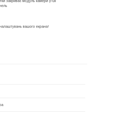
итки закриває модуль камери (Full
нель
д налаштувань вашого екрана!
ра