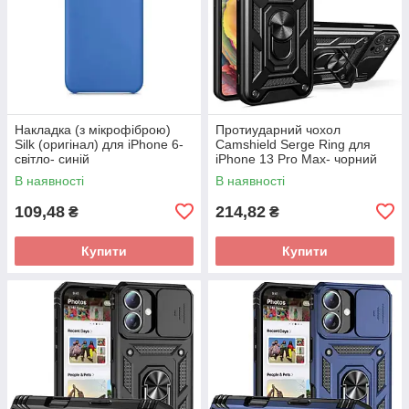
Накладка (з мікрофіброю)
Протиударний чохол
Silk (оригінал) для iPhone 6-
Camshield Serge Ring для
світло- синій
iPhone 13 Pro Max- чорний
В наявності
В наявності
109,48
214,82
₴
₴
Купити
Купити