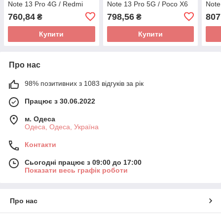
Note 13 Pro 4G / Redmi
Note 13 Pro 5G / Poco X6
Note
Note 14S / Poco M6 Pro 4G
5G TFT з тачскріном Black
Orig
760,84
798,56
807
₴
₴
TFT з тачскріном Black
Купити
Купити
Про нас
98% позитивних з 1083 відгуків за рік
Працює з 30.06.2022
м. Одеса
Одеса, Одеса, Україна
Контакти
Сьогодні працює з 09:00 до 17:00
Показати весь графік роботи
Про нас