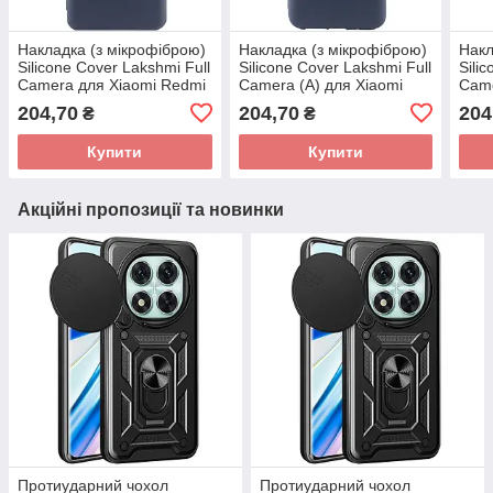
Накладка (з мікрофіброю)
Накладка (з мікрофіброю)
Накл
Silicone Cover Lakshmi Full
Silicone Cover Lakshmi Full
Sili
Camera для Xiaomi Redmi
Camera (A) для Xiaomi
Came
Note 12T Pro- темно-синій
Redmi Note 13 Pro 5G /
Note
204,70
204,70
204
₴
₴
Poco X6- темно-синій
Купити
Купити
Акційні пропозиції та новинки
Протиударний чохол
Протиударний чохол