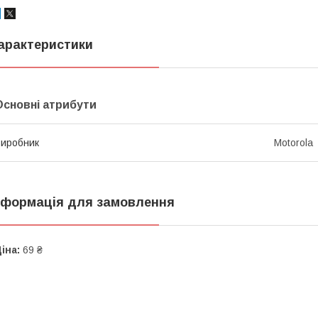
арактеристики
Основні атрибути
иробник
Motorola
нформація для замовлення
іна:
69 ₴