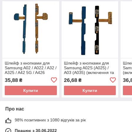
Шлейф з кнопками для
Шлейф з кнопками для
Шлей
Samsung A02 / A022 / A32 /
Samsung A02S (A025) /
Sam
A325 / A42 5G / A426
A03 (A035) (включення та
(вкл
(включення та гучності)
гучності)
35,88
26,68
36,
₴
₴
Купити
Купити
Про нас
98% позитивних з 1080 відгуків за рік
Працює з 30.06.2022