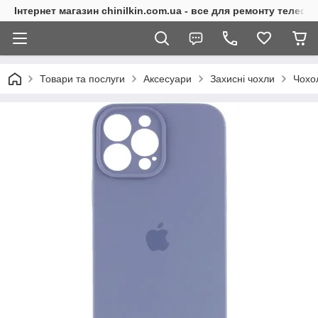
Інтернет магазин chinilkin.com.ua - все для ремонту телефо
Товари та послуги
Аксесуари
Захисні чохли
Чохо