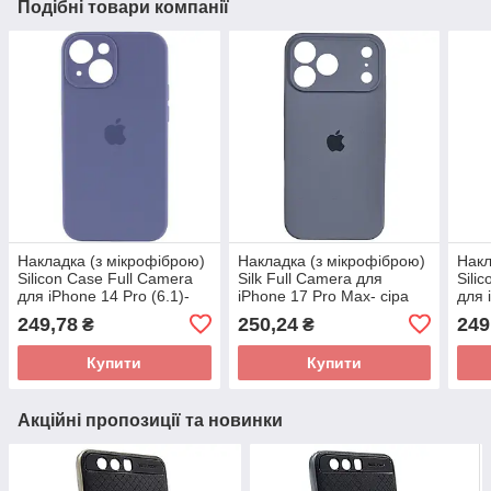
Подібні товари компанії
Накладка (з мікрофіброю)
Накладка (з мікрофіброю)
Накл
Silicon Case Full Camera
Silk Full Camera для
Sili
для iPhone 14 Pro (6.1)-
iPhone 17 Pro Max- сіра
для 
сіра лаванда
лаванда
(6.7
249,78
250,24
249
₴
₴
Купити
Купити
Акційні пропозиції та новинки