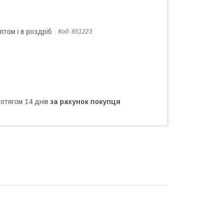
птом і в роздріб
Код:
851223
ротягом 14 днів
за рахунок покупця