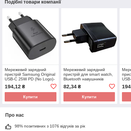
Подібні товари компанії
Мережевий зарядний
Мережевий зарядний
Мер
пристрій Samsung Original
пристрій для smart watch,
прис
USB-C 25W PD (No Logo)-
Bluetooth навушників
USB-
чорний
(1USB/500mA)
біли
194,12
82,34
194
₴
₴
Купити
Купити
Про нас
98% позитивних з 1076 відгуків за рік